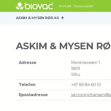
Kontakt
Ressurssider
ASKIM & MYSEN RØR AS
ASKIM & MYSEN RØ
Adresse
Moreneveien 1
1859
Slitu
Telefon
+47 69 84 60 10
Epostadresse
jan.tore.johansen@