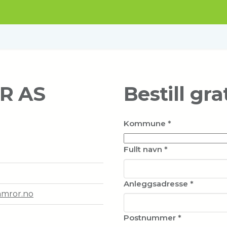
R AS
Bestill gra
Kommune
*
Fullt navn
*
Anleggsadresse
*
amror.no
Postnummer
*