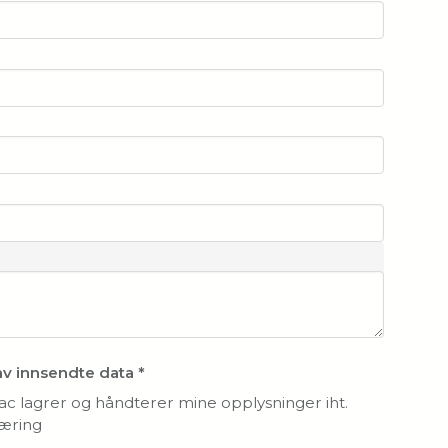
av innsendte data
*
vac lagrer og håndterer mine opplysninger iht.
æring