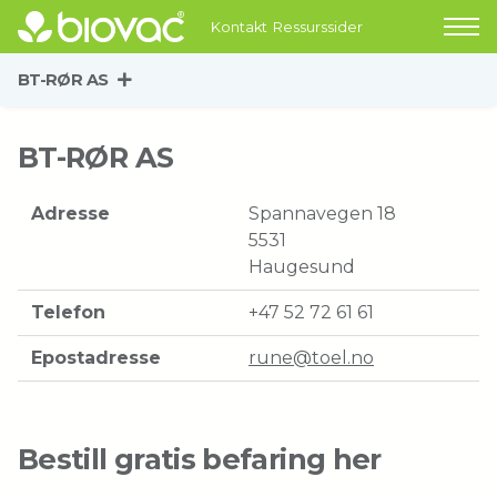
Kontakt
Ressurssider
BT-RØR AS
BT-RØR AS
Adresse
Spannavegen 18
5531
Haugesund
Telefon
+47 52 72 61 61
Epostadresse
rune@toel.no
Bestill gratis befaring her