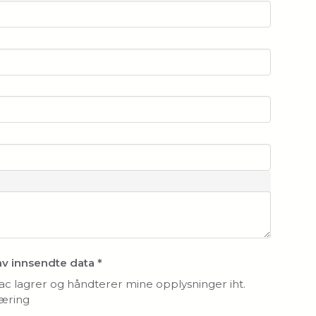
av innsendte data
*
vac lagrer og håndterer mine opplysninger iht.
æring