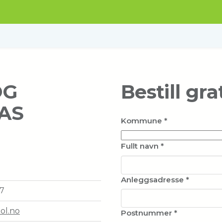
OG
Bestill gra
AS
Kommune
*
Fullt navn
*
Anleggsadresse
*
57
ol.no
Postnummer
*