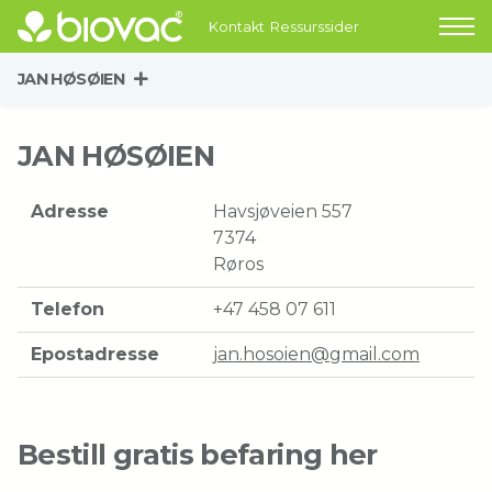
Kontakt
Ressurssider
JAN HØSØIEN
JAN HØSØIEN
Adresse
Havsjøveien 557
7374
Røros
Telefon
+47 458 07 611
Epostadresse
jan.hosoien@gmail.com
Bestill gratis befaring her