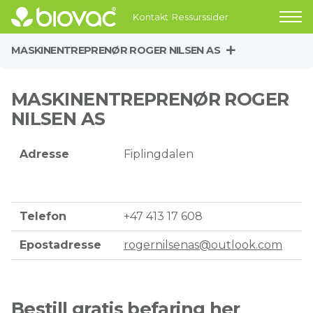
Kontakt
Ressurssider
MASKINENTREPRENØR ROGER NILSEN AS
MASKINENTREPRENØR ROGER
NILSEN AS
Adresse
Fiplingdalen
Telefon
+47 413 17 608
Epostadresse
rogernilsenas@outlook.com
Bestill gratis befaring her