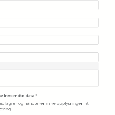
av innsendte data
*
vac lagrer og håndterer mine opplysninger iht.
æring