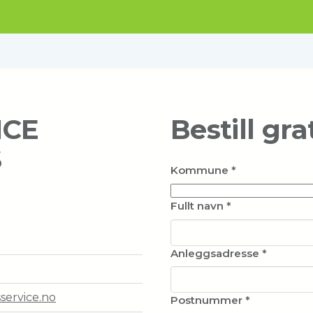
ICE
Bestill gra
S
Kommune
*
Fullt navn
*
Anleggsadresse
*
service.no
Postnummer
*