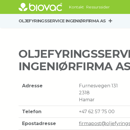
Kontakt
Ressurssider
OLJEFYRINGSSERVICE INGENIØRFIRMA AS
OLJEFYRINGSSERV
INGENIØRFIRMA A
Adresse
Furnesvegen 131
2318
Hamar
Telefon
+47 62 57 75 00
Epostadresse
firmapost@oljefyrings