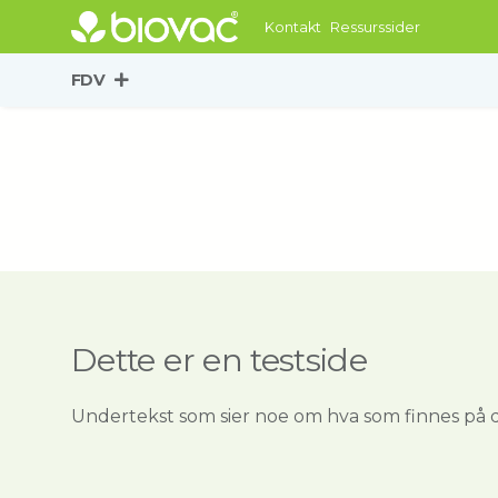
Kontakt
Ressurssider
FDV
FDV
Våre løsninger
Produkter
Service
Dette er en testside
Om Biovac
Undertekst som sier noe om hva som finnes på 
Aktuelt
Tjenester