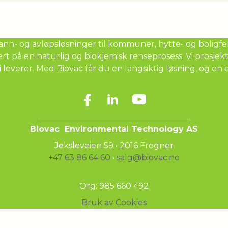
n- og avløpsløsninger til kommuner, hytte- og boligfelt 
 på en naturlig og biokjemisk renseprosess. Vi prosjekte
i leverer.
Med Biovac får du en langsiktig løsning, og en 
Biovac Environmental Technology AS
Jeksleveien 59 • 2016 Frogner
+47 63 86 64 60
•
salg@biovac.no
Org: 985 660 492
Bruk av Cookies