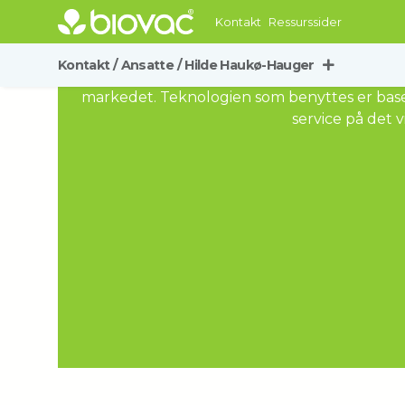
Kontakt
Ressurssider
Kontakt
/
Ansatte
/
Hilde Haukø-Hauger
Biovac Environmental Technology AS leverer van
markedet. Teknologien som benyttes er basert
service på det v
Christine Fischer Tiller
Gro Siri Bjønness
Tone Søndrål
Marita Katjana Rochmann Iversen
Mariann Zimmer
Lasse Skogseth
Jan Egil Tårneby