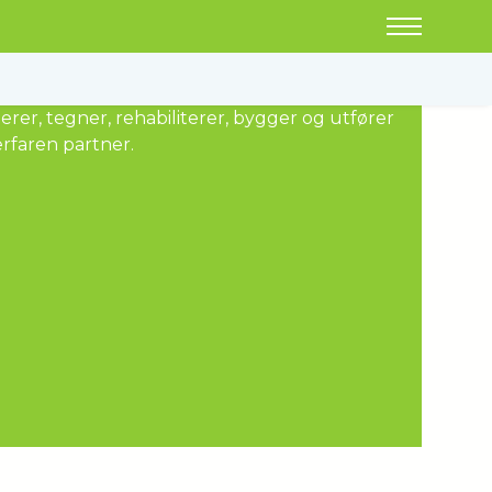
og enkelthus. Vi er en av de største aktørene i
rer, tegner, rehabiliterer, bygger og utfører
erfaren partner.