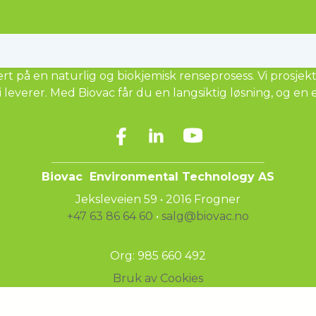
n- og avløpsløsninger til kommuner, hytte- og boligfelt 
 på en naturlig og biokjemisk renseprosess. Vi prosjekte
i leverer.
Med Biovac får du en langsiktig løsning, og en 
Biovac Environmental Technology AS
Jeksleveien 59 • 2016 Frogner
+47 63 86 64 60
•
salg@biovac.no
Org: 985 660 492
Bruk av Cookies