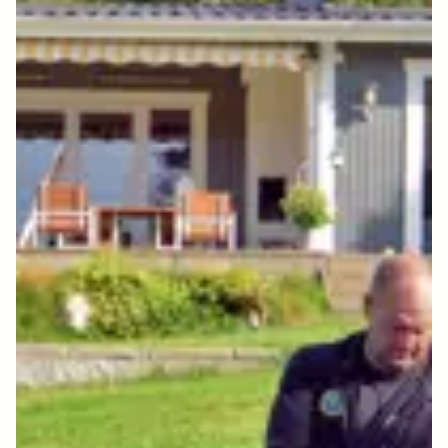
Slik fungerer renseanlegget
En sparringspartner med gode løsninger
Biovac renseanlegg øker standarden for
hytteeiere
Tar høyde for spesielle forhold ved fjellets fot
UV uten gjengroing - Robust løsning for
bakteriefjerning
Hvor lang levetid har et avløpsrenseanlegg?
En suksesshistorie i avløpsrensing
Kun et steinkast unna Eidsvollsbygningen finner du
"Biovac-kroken"
Biovac - Den første i bransjen med sertifisert