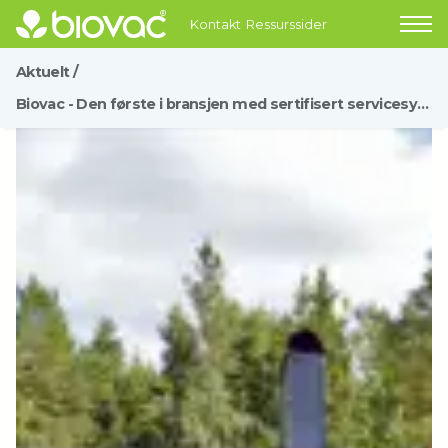
Kontakt
Ressurssider
Aktuelt
/
Biovac - Den første i bransjen med sertifisert servicesystem og personsertifiserte serviceteknikere
Biovac, din samarbeidspartner på avløpsløsninger -
også infiltrasjonsanlegg
Kloakkering av turisthytter
Slapp av med markedets mest generøse
serviceavtale på renseanlegg
Avløpsanlegget – Et valg for hele livet
Biovac leverer system for resirkulering av vann til
ledende norsk industribedrift