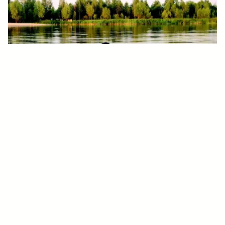
Minirenseanlegg
Etterpolering
UV uten gjengroing - Robust løsning for
bakteriefjerning
I mer enn 40 år har Biovac vært en ledende pioner
innen avløpsteknologi, og vi har observert et
økende behov for effektive og enkle