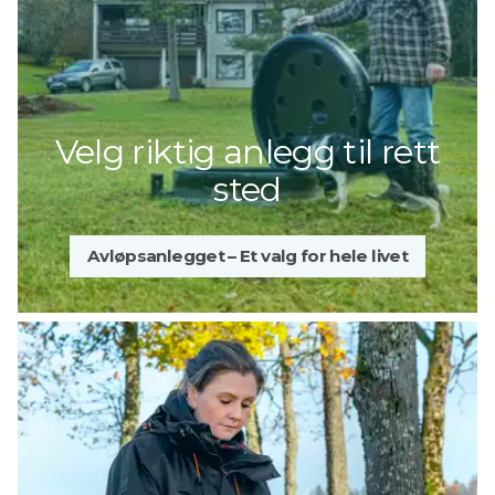
230V
Styring
Biovac SBR
Controller
Strømforbruk
3-4 kWh/døgn
Velg riktig anlegg til rett
Elektrisk tilførsel
15A
sted
jordfeilautomat
30mA
Avløpsanlegget – Et valg for hele livet