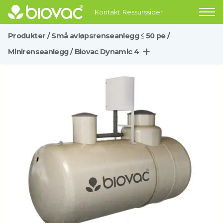
Kontakt
Ressurssider
Produkter
/
Små avløpsrenseanlegg ≤ 50 pe
/
Minirenseanlegg
/
Biovac Dynamic 4
Biovac Dynamic 1 med styrebrønn
Biovac Dynamic 1
Biovac Dynamic 2
Biovac Dynamic 3
Biovac Dynamic 4
Biovac Dynamic 6