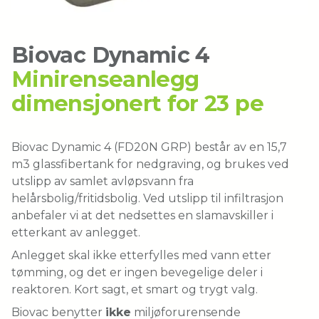
Biovac Dynamic 8
Biovac Dynamic 10
Biovac Dynamic 4
Minirenseanlegg
Biovac Inhouse 1
dimensjonert for 23 pe
Biovac Standard 1
Biovac Dynamic 4 (FD20N GRP) består av en 15,7
m3 glassfibertank for nedgraving, og brukes ved
utslipp av samlet avløpsvann fra
helårsbolig/fritidsbolig. Ved utslipp til infiltrasjon
anbefaler vi at det nedsettes en slamavskiller i
etterkant av anlegget.
Anlegget skal ikke etterfylles med vann etter
tømming, og det er ingen bevegelige deler i
reaktoren. Kort sagt, et smart og trygt valg.
Biovac benytter
ikke
miljøforurensende