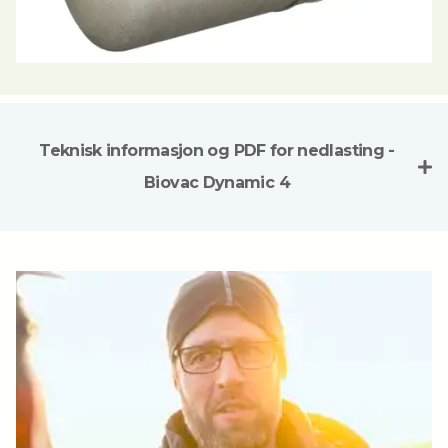
Teknisk informasjon og PDF for nedlasting -
Biovac Dynamic 4
Biovac Biovac Dynamic 4
Antall PE
23
Antall boenheter
4
Kapasitet
4500 liter/døgn
Effektivt slamlager
5600 liter