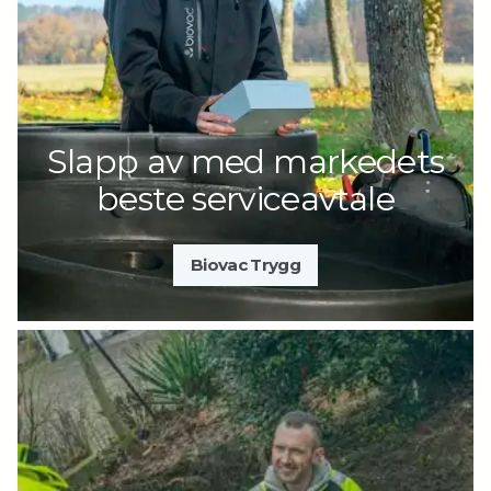
Slapp av med markedets
beste serviceavtale
Biovac Trygg
Last ned PDF
Produktinformasjon Biovac Dynamic
4 (FD20N GRP)
Monteringsanvisning Biovac
Dynamic 4 (FD20N GRP)