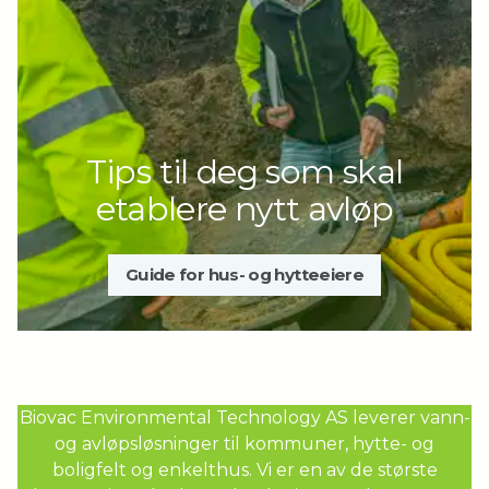
Brukerinstruks for anlegg med
Biovac SBR Controller
Slamtømmeinstruks Dynamic (5-50N
GRP)
Tips til deg som skal
etablere nytt avløp
Guide for hus- og hytteeiere
Biovac Environmental Technology AS leverer vann-
og avløpsløsninger til kommuner, hytte- og
boligfelt og enkelthus. Vi er en av de største